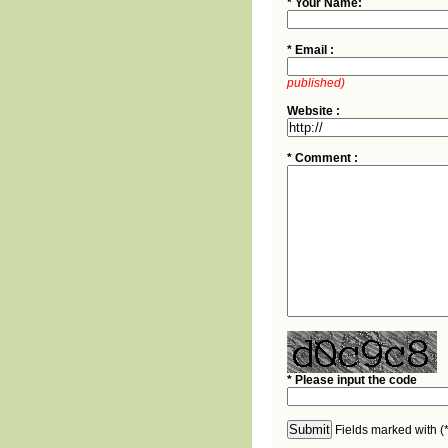
* Your Name:
* Email :
published)
Website :
* Comment :
* Please input the code
Fields marked with (*